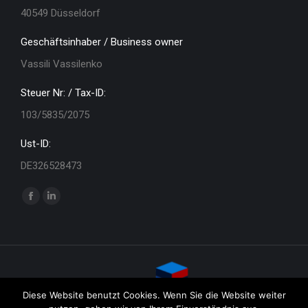
40549 Düsseldorf
Geschäftsinhaber / Business owner
Vassili Vassilenko
Steuer Nr: / Tax-ID:
103/5835/2075
Ust-ID:
DE326528473
Finden Sie uns auf:
Facebook
Linkedin
page
page
opens
opens
in
in
new
new
window
window
Diese Website benutzt Cookies. Wenn Sie die Website weiter