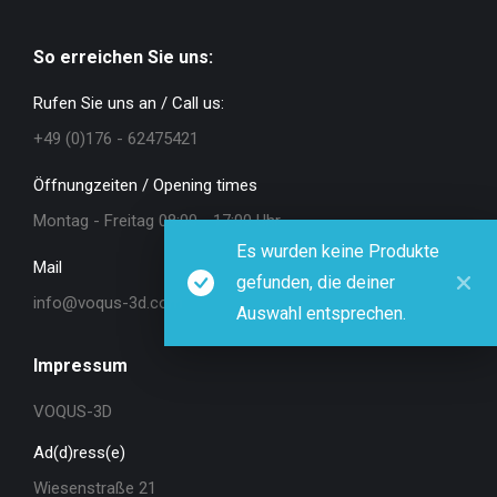
So erreichen Sie uns:
Rufen Sie uns an / Call us:
+49 (0)176 - 62475421
Öffnungzeiten / Opening times
Montag - Freitag 08:00 - 17:00 Uhr
Es wurden keine Produkte
Mail
gefunden, die deiner
info@voqus-3d.com
Auswahl entsprechen.
Impressum
VOQUS-3D
Ad(d)ress(e)
Wiesenstraße 21