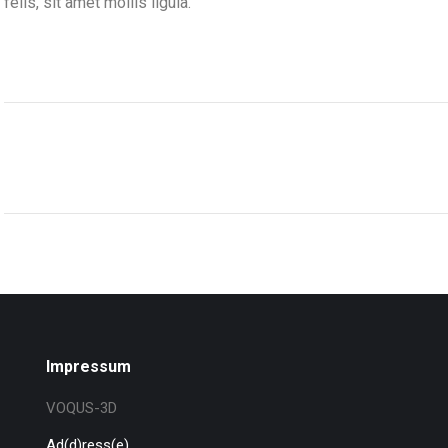
felis, sit amet mollis ligula.
Project
navigation
p
Impressum
VOQUS-3D
Ad(d)ress(e)