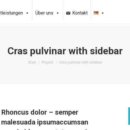
tleistungen
Über uns
Kontakt
Cras pulvinar with sidebar
Sie befinden sich hier:
Start
Project
Cras pulvinar with sidebar
Rhoncus dolor – semper
malesuada ipsumaccumsan