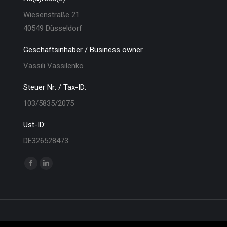
Wiesenstraße 21
40549 Düsseldorf
Geschäftsinhaber / Business owner
Vassili Vassilenko
Steuer Nr: / Tax-ID:
103/5835/2075
Ust-ID:
DE326528473
Finden Sie uns auf:
Facebook
Linkedin
page
page
opens
opens
in
in
new
new
served.