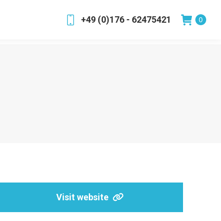
+49 (0)176 - 62475421
0
Visit website