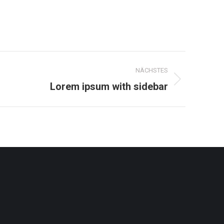
NÄCHSTES
Next
Lorem ipsum with sidebar
roject: