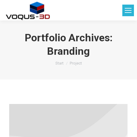
Portfolio Archives:
Branding
Sie befinden sich hier:
Start
Project